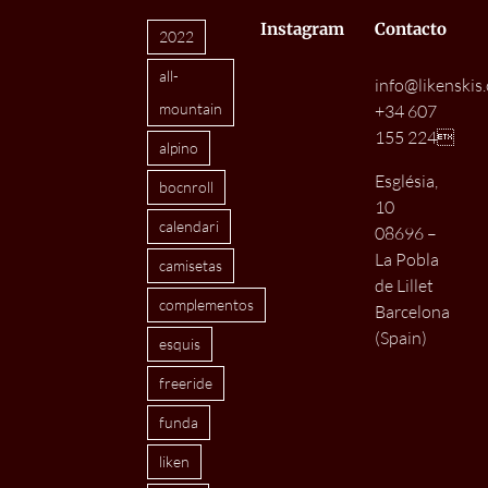
Instagram
Contacto
2022
all-
info@likenskis
mountain
+34 607
155 224
alpino
Església,
bocnroll
10
calendari
08696 –
La Pobla
camisetas
de Lillet
complementos
Barcelona
(Spain)
esquis
freeride
funda
liken