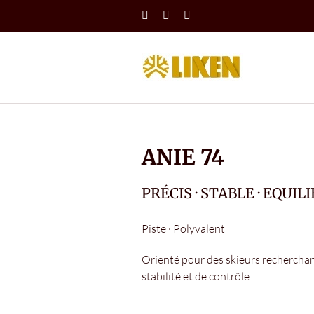
Skip
Instagram
X
LinkedIn
to
content
ANIE 74
PRÉCIS · STABLE · EQUIL
Piste · Polyvalent
Orienté pour des skieurs recherchan
stabilité et de contrôle.