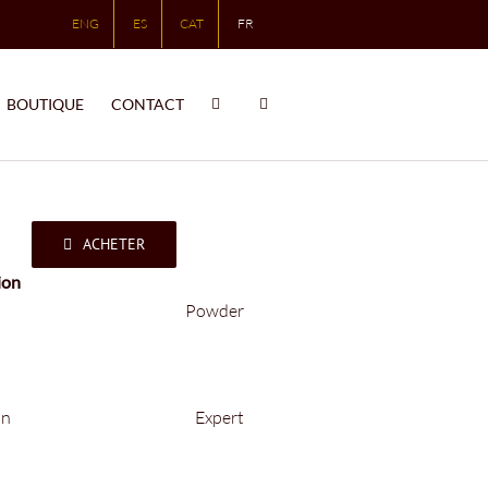
ENG
ES
CAT
FR
BOUTIQUE
CONTACT
ACHETER
ion
Powder
on
Expert