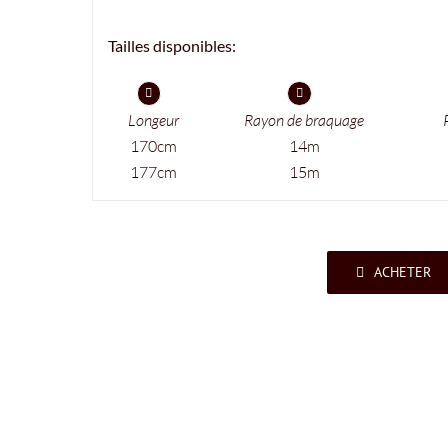
Tailles disponibles:
Longeur
Rayon de braquage
170cm
14m
177cm
15m
ACHETER