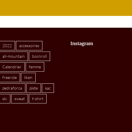
Instagram
2022
accessoires
all-mountain
bocnroll
Calendrier
femme
freeride
liken
pedraforca
piste
sac
ski
sweat
t-shirt