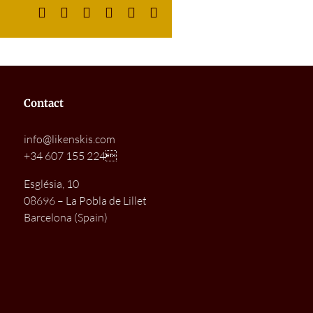
Facebook
X
LinkedIn
WhatsApp
Pinterest
Email
Contact
info@likenskis.com
+34 607 155 224
Església, 10
08696 – La Pobla de Lillet
Barcelona (Spain)