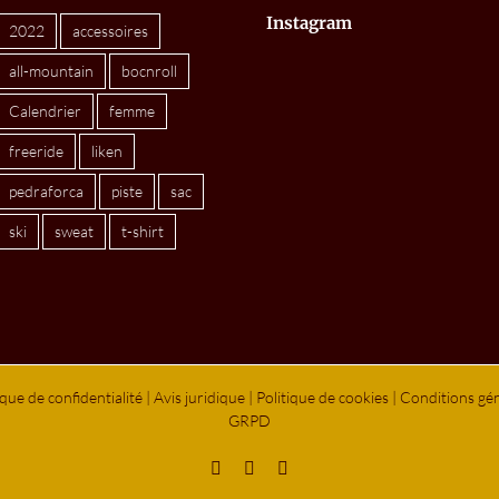
Instagram
2022
accessoires
all-mountain
bocnroll
Calendrier
femme
freeride
liken
pedraforca
piste
sac
ski
sweat
t-shirt
ique de confidentialité
|
Avis juridique
|
Politique de cookies
|
Conditions gén
GRPD
Instagram
X
LinkedIn