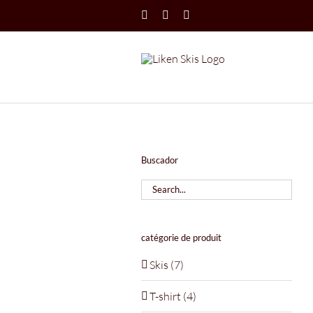
Skip
Instagram
X
LinkedIn
to
content
Buscador
catégorie de produit
Skis
(7)
T-shirt
(4)