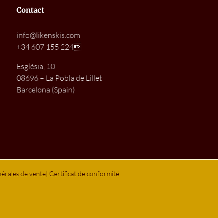
Contact
info@likenskis.com
+34 607 155 224
Església, 10
08696 – La Pobla de Lillet
Barcelona (Spain)
érales de vente
|
Certificat de conformité