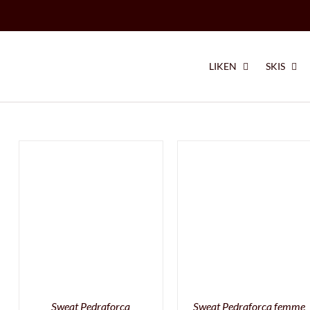
LIKEN
SKIS
Sweat Pedraforca
Sweat Pedraforca femme