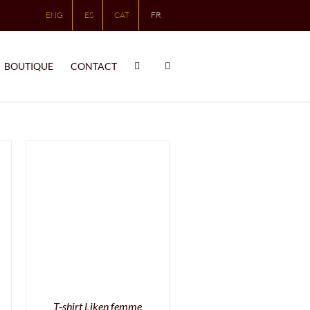
ENG
ES
CAT
FR
BOUTIQUE
CONTACT
T-shirt Liken femme