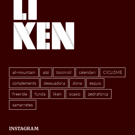
all-mountain
alpí
bocnroll
calendari
CICLISME
complements
dessuadora
dona
esquis
freeride
funda
liken
ocasio
pedraforca
samarretes
INSTAGRAM