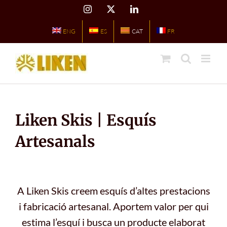
Skip
Instagram
X
LinkedIn
to
content
ENG
ES
CAT
FR
Liken Skis | Esquís
Artesanals
A Liken Skis creem esquís d’altes prestacions
i fabricació artesanal. Aportem valor per qui
estima l’esquí i busca un producte elaborat