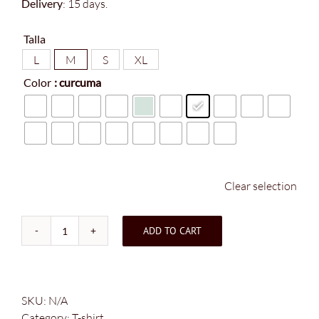
Delivery
: 15 days.
Talla
L
M
S
XL

Color
: curcuma

Clear selection
ADD TO CART
T-
shirt
Pedraforca
quantity
SKU:
N/A
Category:
T-shirt