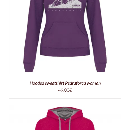
Hooded sweatshirt Pedraforca woman
49,00
€