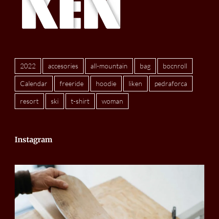
2022
accesories
all-mountain
bag
bocnroll
Calendar
freeride
hoodie
liken
pedraforca
resort
ski
t-shirt
woman
Instagram