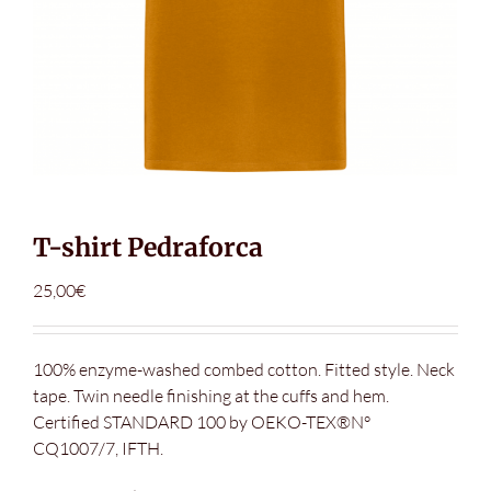
T-shirt Pedraforca
25,00
€
100% enzyme-washed combed cotton. Fitted style. Neck
tape. Twin needle finishing at the cuffs and hem.
Certified STANDARD 100 by OEKO-TEX®N°
CQ1007/7, IFTH.