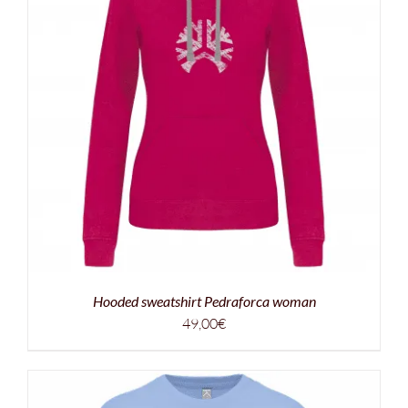
Hooded sweatshirt Pedraforca woman
49,00
€