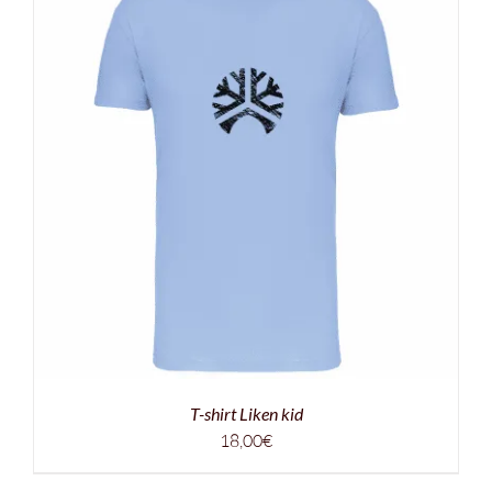
T-shirt Liken kid
18,00
€