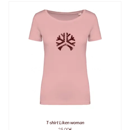
T-shirt Liken woman
25,00
€