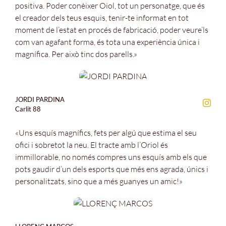
positiva. Poder conèixer Oiol, tot un personatge, que és
el creador dels teus esquis, tenir-te informat en tot
moment de l’estat en procés de fabricació, poder veure’ls
com van agafant forma, és tota una experiència única i
magnífica. Per això tinc dos parells.»
JORDI PARDINA
Carlit 88
«Uns esquís magnífics, fets per algú que estima el seu
ofici i sobretot la neu. El tracte amb l’Oriol és
immillorable, no només compres uns esquís amb els que
pots gaudir d’un dels esports que més ens agrada, únics i
personalitzats, sino que a més guanyes un amic!»