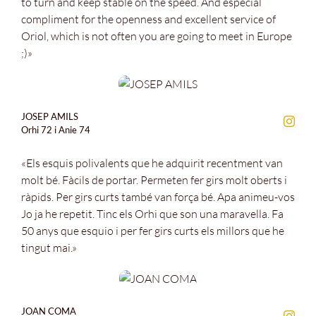
to turn and keep stable on the speed. And especial
compliment for the openness and excellent service of
Oriol, which is not often you are going to meet in Europe
;)»
JOSEP AMILS
Orhi 72 i Anie 74
«Els esquis polivalents que he adquirit recentment van
molt bé. Fàcils de portar. Permeten fer girs molt oberts i
ràpids. Per girs curts també van força bé. Apa animeu-vos
Jo ja he repetit. Tinc els Orhi que son una maravella. Fa
50 anys que esquio i per fer girs curts els millors que he
tingut mai.»
JOAN COMA