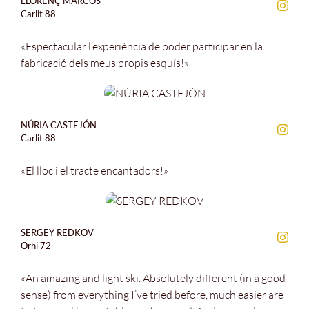
LLORENÇ MARCOS
Carlit 88
«Espectacular l’experiència de poder participar en la
fabricació dels meus propis esquís!»
NÚRIA CASTEJÓN
Carlit 88
«El lloc i el tracte encantadors!»
SERGEY REDKOV
Orhi 72
«An amazing and light ski. Absolutely different (in a good
sense) from everything I’ve tried before, much easier are