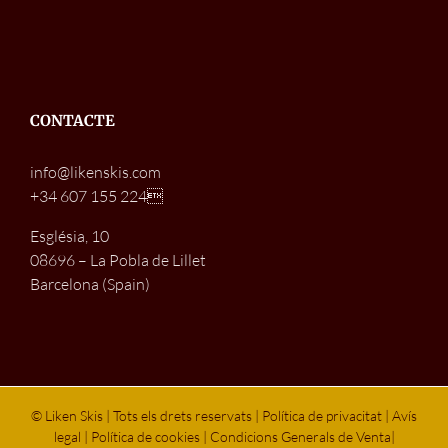
CONTACTE
info@likenskis.com
+34 607 155 224
Església, 10
08696 – La Pobla de Lillet
Barcelona (Spain)
© Liken Skis | Tots els drets reservats |
Política de privacitat
|
Avís
legal
|
Política de cookies
|
Condicions Generals de Venta
|