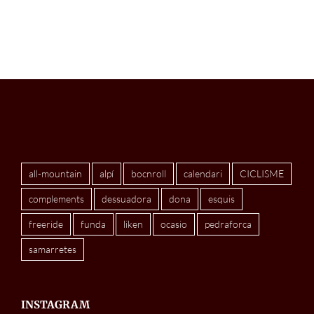
all-mountain
alpí
bocnroll
calendari
CICLISME
complements
dessuadora
dona
esquis
freeride
funda
liken
ocasio
pedraforca
samarretes
INSTAGRAM