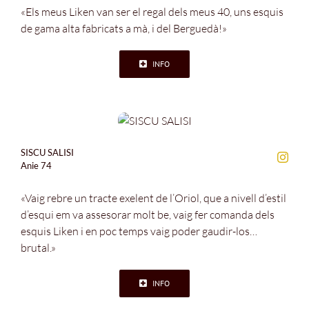
«Els meus Liken van ser el regal dels meus 40, uns esquis
de gama alta fabricats a mà, i del Berguedà!»
INFO
SISCU SALISI
Anie 74
«Vaig rebre un tracte exelent de l’Oriol, que a nivell d’estil
d’esqui em va assesorar molt be, vaig fer comanda dels
esquis Liken i en poc temps vaig poder gaudir-los…
brutal.»
INFO