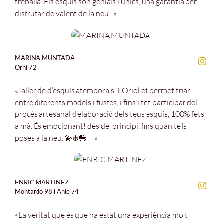
treballa. Els esquis són genials i únics, una garantia per
disfrutar de valent de la neu!!»
MARINA MUNTADA
Orhi 72
«Taller de d’esquís atemporals. L’Oriol et permet triar
entre diferents models i fustes, i fins i tot participar del
procés artesanal d’elaboració dels teus esquís, 100% fets
a mà. És emocionant! des del principi, fins quan te’ls
poses a la neu. 💫❄️👌🏼»
ENRIC MARTINEZ
Montardo 98 i Anie 74
«La veritat que és que ha estat una experiència molt