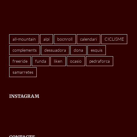
all-mountain
alpí
bocnroll
calendari
CICLISME
complements
dessuadora
dona
esquis
freeride
funda
liken
ocasio
pedraforca
samarretes
INSTAGRAM