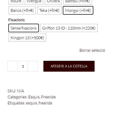
Roure
Wengué
Olivera
Bambú (+89€)
Banús (+89€)
Teka (+89€)
Mongoi (+89€)
Fixacions
Sense fixacions
Griffon 13 ID · 110mm (+220€)
Kingpin 13 (+500€)
Borrar selecció
AFEGEIX A LA CISTELLA
quantitat
de
Astazu
98
SKU:
N/A
Categories:
Esquis
,
Freeride
Etiquetes:
esquis
,
freeride