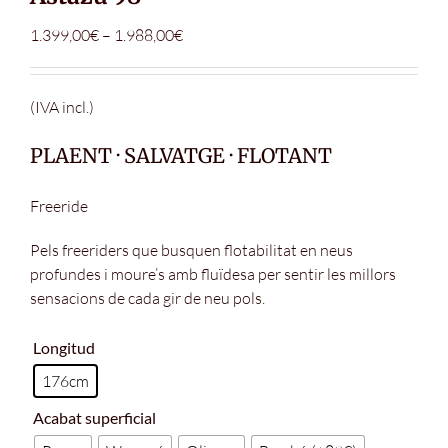
Interval
1.399,00
€
–
1.988,00
€
de
preus:
1.399,00€
(IVA incl.)
a
PLAENT · SALVATGE · FLOTANT
1.988,00€
Freeride
Pels freeriders que busquen flotabilitat en neus
profundes i moure’s amb fluïdesa per sentir les millors
sensacions de cada gir de neu pols.
Longitud
176cm
Acabat superficial