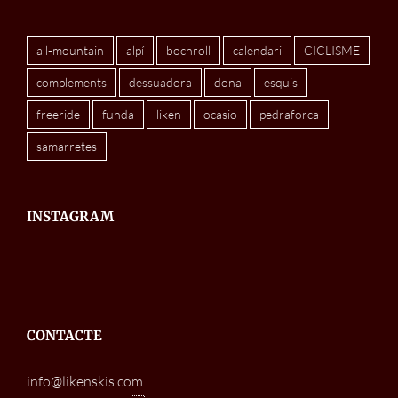
all-mountain
alpí
bocnroll
calendari
CICLISME
complements
dessuadora
dona
esquis
freeride
funda
liken
ocasio
pedraforca
samarretes
INSTAGRAM
CONTACTE
info@likenskis.com