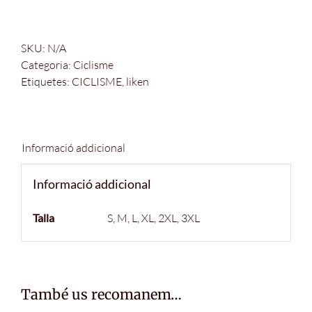
de
Maillot
Hard
SKU:
N/A
Day
Categoria:
Ciclisme
Dona
Etiquetes:
CICLISME
,
liken
(slim
fit)
Informació addicional
Informació addicional
Talla
S, M, L, XL, 2XL, 3XL
També us recomanem…