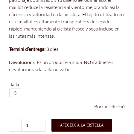
maillot reduce la resistencia al viento, mejorando así la
eficiencia y velocidad en la bicicleta. El tejido utilizado en
este maillot es altamente transpirable y de secado
rápido, manteniendo al ciclista fresco y seco incluso en
las rutas más intensas.
Termini d’entrega:
3 dies
Devolucions
: És un producte a mida.
NO
s’admeten
devolucions si la talla no va be.
Talla
S
Borrar selecció
AFEGEIX A LA CISTELLA
quantitat