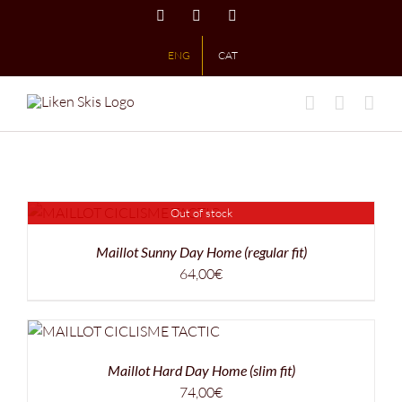
Skip
Instagram
X
LinkedIn
to
content
ENG
CAT
Out of stock
Maillot Sunny Day Home (regular fit)
64,00
€
Maillot Hard Day Home (slim fit)
74,00
€