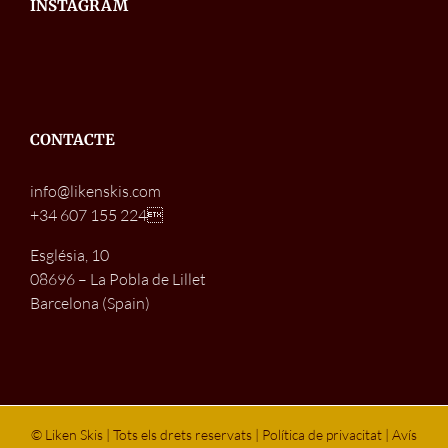
INSTAGRAM
CONTACTE
info@likenskis.com
+34 607 155 224
Església, 10
08696 – La Pobla de Lillet
Barcelona (Spain)
© Liken Skis | Tots els drets reservats |
Política de privacitat
|
Avís