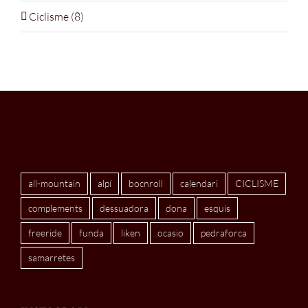
Ciclisme
(8)
all-mountain
alpí
bocnroll
calendari
CICLISME
complements
dessuadora
dona
esquis
freeride
funda
liken
ocasio
pedraforca
samarretes