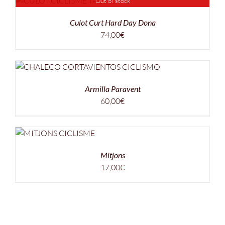
Out of stock
Culot Curt Hard Day Dona
74,00
€
Armilla Paravent
60,00
€
Mitjons
17,00
€