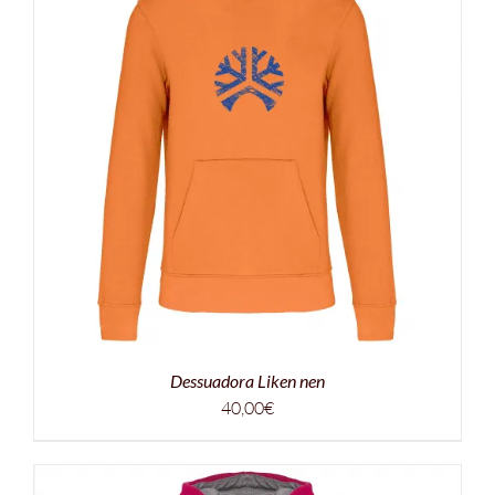
Dessuadora Liken nen
40,00
€