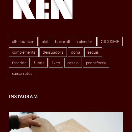
all-mountain
alpí
bocnroll
calendari
CICLISME
complements
dessuadora
dona
esquis
freeride
funda
liken
ocasio
pedraforca
samarretes
INSTAGRAM