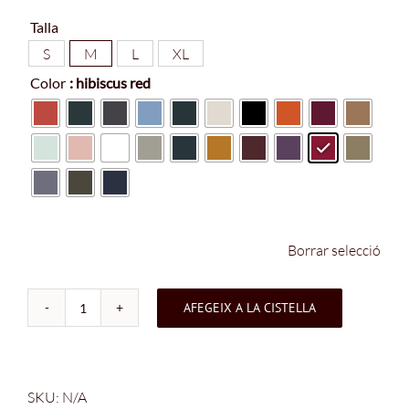
Talla
S
M
L
XL

Color
: hibiscus red

Borrar selecció
AFEGEIX A LA CISTELLA
quantitat
de
Samarreta
Pedraforca
SKU:
N/A