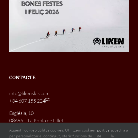
CONTACTE
info@likenskis.com
+34 607 155 224
Església, 10
08696 – La Pobla de Lillet
Barcelona (Spain)
Aquest lloc web utilitza cookies. Utilitzem cookies
política
accedirà a
per personalitzar el contingut, oferir funcions de
de
la